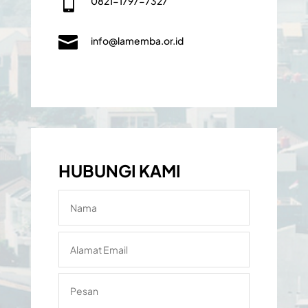

0821-1797-7327

info@lamemba.or.id
HUBUNGI KAMI