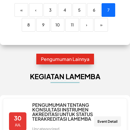
«
‹
3
4
5
6
7
8
9
10
11
›
»
Pengumuman Lainnya
KEGIATAN LAMEMBA
PENGUMUMAN TENTANG
KONSULTASI INSTRUMEN
AKREDITASI UNTUK STATUS
30
TERAKREDITASI LAMEMBA
Event Detail
JUL
Uncategorized