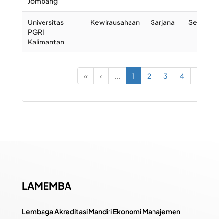
Jombang
Universitas
Kewirausahaan
Sarjana
Selesai
PGRI
Kalimantan
«
‹
...
1
2
3
4
5
...
LAMEMBA
Lembaga Akreditasi Mandiri Ekonomi Manajemen