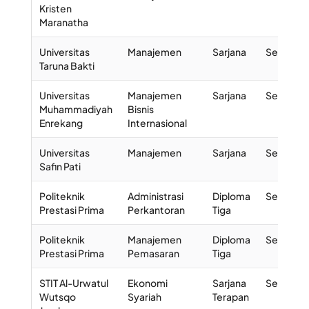
Kristen
Maranatha
Universitas
Manajemen
Sarjana
Selesai
Taruna Bakti
Universitas
Manajemen
Sarjana
Selesai
Muhammadiyah
Bisnis
Enrekang
Internasional
Universitas
Manajemen
Sarjana
Selesai
Safin Pati
Politeknik
Administrasi
Diploma
Selesai
Prestasi Prima
Perkantoran
Tiga
Politeknik
Manajemen
Diploma
Selesai
Prestasi Prima
Pemasaran
Tiga
STIT Al-Urwatul
Ekonomi
Sarjana
Selesai
Wutsqo
Syariah
Terapan