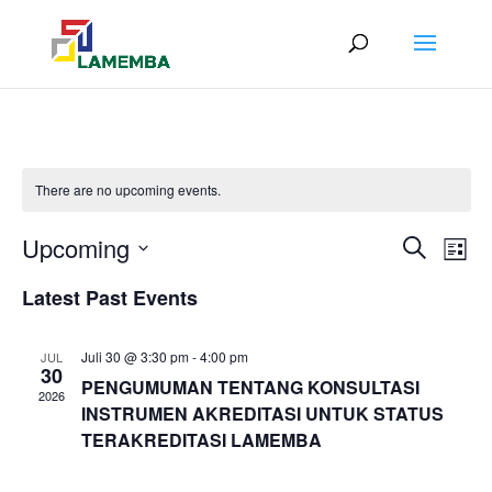
There are no upcoming events.
Events
Ev
Upcoming
Search
List
Vi
Searc
Select
Nav
Latest Past Events
and
date.
Views
Naviga
Juli 30 @ 3:30 pm
-
4:00 pm
JUL
30
PENGUMUMAN TENTANG KONSULTASI
2026
INSTRUMEN AKREDITASI UNTUK STATUS
TERAKREDITASI LAMEMBA