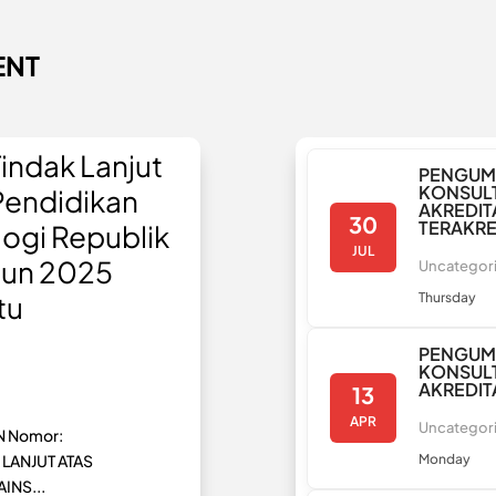
ENT
ndak Lanjut
PENGUM
KONSULT
Pendidikan
AKREDIT
30
TERAKRE
logi Republik
JUL
hun 2025
Uncategor
tu
Thursday
PENGUM
KONSULT
AKREDIT
13
APR
Uncategor
 Nomor:
 LANJUT ATAS
Monday
INS...