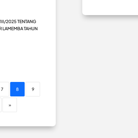
II/2025 TENTANG
OR LAMEMBA TAHUN
7
8
9
»