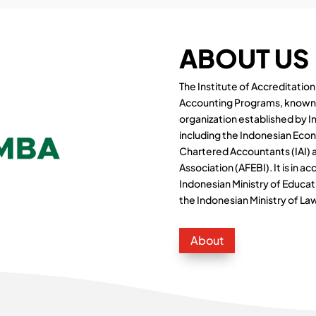
ABOUT US
The Institute of Accreditati
Accounting Programs, known 
organization established by 
including the Indonesian Econo
Chartered Accountants (IAI) 
Association (AFEBI). It is in 
Indonesian Ministry of Educa
the Indonesian Ministry of L
About