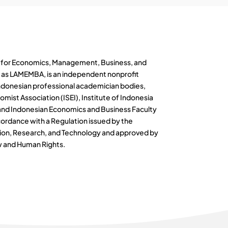
on for Economics, Management, Business, and
as LAMEMBA, is an independent nonprofit
Indonesian professional academician bodies,
mist Association (ISEI), Institute of Indonesia
and Indonesian Economics and Business Faculty
accordance with a Regulation issued by the
tion, Research, and Technology and approved by
aw and Human Rights.