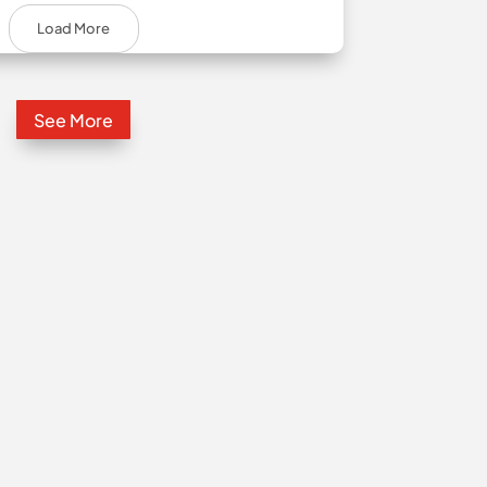
Load More
See More