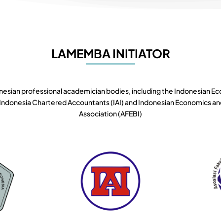
LAMEMBA INITIATOR
nesian professional academician bodies, including the Indonesian E
of Indonesia Chartered Accountants (IAI) and Indonesian Economics a
Association (AFEBI)