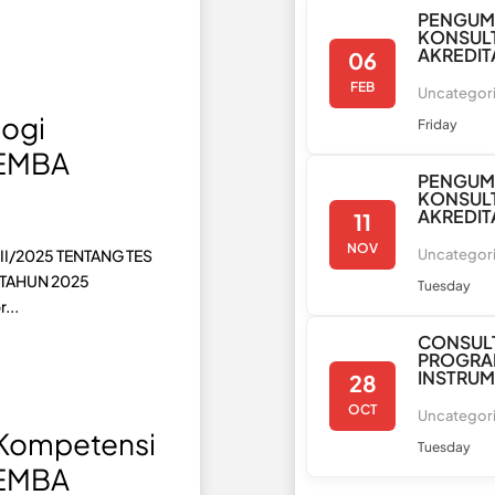
PENGUM
KONSULT
AKREDIT
06
FEB
Uncategor
ogi
Friday
MEMBA
PENGUM
KONSULT
AKREDIT
11
NOV
I/2025 TENTANG TES
Uncategor
TAHUN 2025
Tuesday
...
CONSULT
PROGRA
INSTRU
28
OCT
Uncategor
 Kompetensi
Tuesday
MEMBA