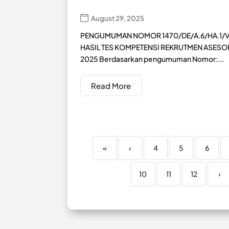
August 29, 2025
PENGUMUMAN NOMOR 1470/DE/A.6/HA.1/VI
HASIL TES KOMPETENSI REKRUTMEN ASES
2025 Berdasarkan pengumuman Nomor:...
Read More
«
‹
4
5
6
10
11
12
›