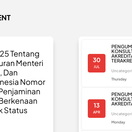
ENT
PENGUM
KONSULT
25 Tentang
AKREDIT
30
TERAKRE
turan Menteri
JUL
, Dan
Uncategor
onesia Nomor
Thursday
 Penjaminan
PENGUM
 Berkenaan
KONSULT
AKREDIT
13
k Status
APR
Uncategor
Monday