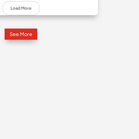
Load More
See More