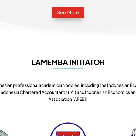
See More
LAMEMBA INITIATOR
nesian professional academician bodies, including the Indonesian E
of Indonesia Chartered Accountants (IAI) and Indonesian Economics a
Association (AFEBI)