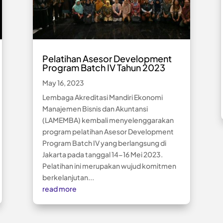
Pelatihan Asesor Development
Program Batch IV Tahun 2023
May 16, 2023
Lembaga Akreditasi Mandiri Ekonomi
Manajemen Bisnis dan Akuntansi
(LAMEMBA) kembali menyelenggarakan
program pelatihan Asesor Development
Program Batch IV yang berlangsung di
Jakarta pada tanggal 14-16 Mei 2023.
Pelatihan ini merupakan wujud komitmen
berkelanjutan...
read more