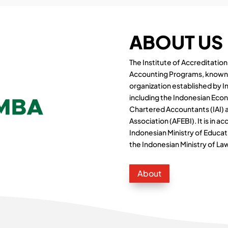
ABOUT US
The Institute of Accreditati
Accounting Programs, known 
organization established by 
including the Indonesian Econo
Chartered Accountants (IAI) 
Association (AFEBI). It is in 
Indonesian Ministry of Educa
the Indonesian Ministry of L
About