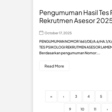
Pengumuman Hasil Tes P
Rekrutmen Asesor 202
October 17, 2025
PENGUMUMAN NOMOR 1661/DE/A.6/HA.1/X/
TES PSIKOLOGI REKRUTMEN ASESOR LAME
Berdasarkan pengumuman Nomor:...
Read More
«
‹
3
4
5
9
10
11
›