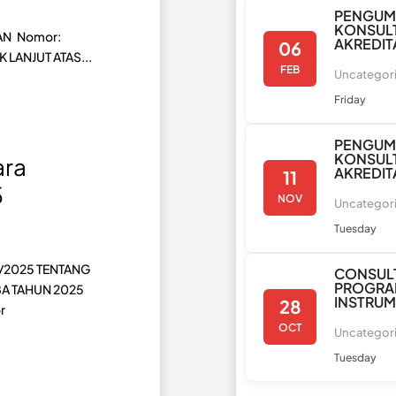
PENGUM
KONSULT
N Nomor:
AKREDIT
06
 LANJUT ATAS...
FEB
Uncategor
Friday
PENGUM
KONSULT
ra
AKREDIT
11
5
NOV
Uncategor
Tuesday
/2025 TENTANG
CONSULT
PROGRA
A TAHUN 2025
INSTRU
28
r
OCT
Uncategor
Tuesday