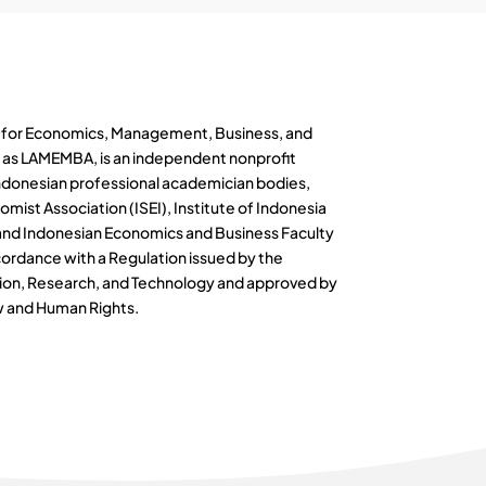
on for Economics, Management, Business, and
as LAMEMBA, is an independent nonprofit
Indonesian professional academician bodies,
mist Association (ISEI), Institute of Indonesia
and Indonesian Economics and Business Faculty
accordance with a Regulation issued by the
tion, Research, and Technology and approved by
aw and Human Rights.