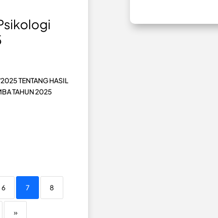
sikologi
5
2025 TENTANG HASIL
MBA TAHUN 2025
6
7
8
»